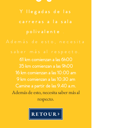
Y llegadas de las
carreras a la sala
polivalente
.
Además de esto, necesita
saber más al respecto.
61 km comienzan a las 6h00
35 km comienzan a las 9h00
16 km comienzan a las 10:00 am
9 km comienzan a las 10:30 am
Camine a partir de las 9.40 a.m.
Además de esto, necesita saber más al
respecto.
RETOUR