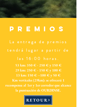
Premios
La entrega de premios
tendrá lugar a partir de
las 16:00 horas.
53 km: 350 € - 250 € y 150 €
29 km: 250 € - 150 € y 100 €
13 km: 150 € --100 € y 50 €
Km verticales (29km): se ofrecerá 1
recompensa al 1er y 1er corredor que alcance
la puntuación de OURDINSE.
RETOUR